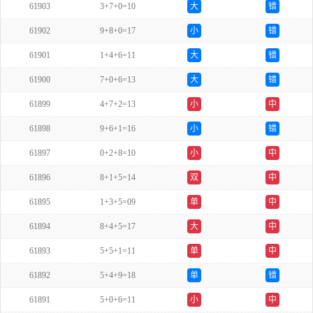
61903
3+7+0=10
大
错
61902
9+8+0=17
小
错
61901
1+4+6=11
大
错
61900
7+0+6=13
大
错
61899
4+7+2=13
小
中
61898
9+6+1=16
小
错
61897
0+2+8=10
小
中
61896
8+1+5=14
双
中
61895
1+3+5=09
单
中
61894
8+4+5=17
大
中
61893
5+5+1=11
单
中
61892
5+4+9=18
单
错
61891
5+0+6=11
小
中