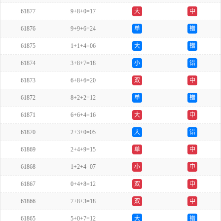
61877
9+8+0=17
大
中
61876
9+9+6=24
单
错
61875
1+1+4=06
大
错
61874
3+8+7=18
小
错
61873
6+8+6=20
双
中
61872
8+2+2=12
单
错
61871
6+6+4=16
大
中
61870
2+3+0=05
大
错
61869
2+4+9=15
单
中
61868
1+2+4=07
小
中
61867
0+4+8=12
双
中
61866
7+8+3=18
双
中
61865
5+0+7=12
大
错