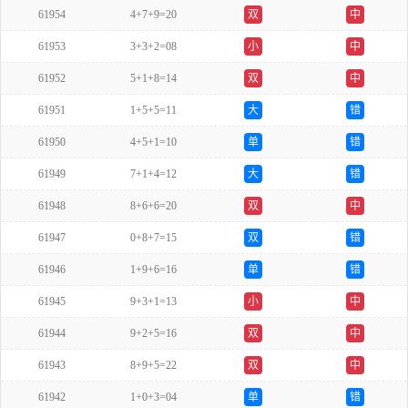
61954
4+7+9=20
双
中
61953
3+3+2=08
小
中
61952
5+1+8=14
双
中
61951
1+5+5=11
大
错
61950
4+5+1=10
单
错
61949
7+1+4=12
大
错
61948
8+6+6=20
双
中
61947
0+8+7=15
双
错
61946
1+9+6=16
单
错
61945
9+3+1=13
小
中
61944
9+2+5=16
双
中
61943
8+9+5=22
双
中
61942
1+0+3=04
单
错