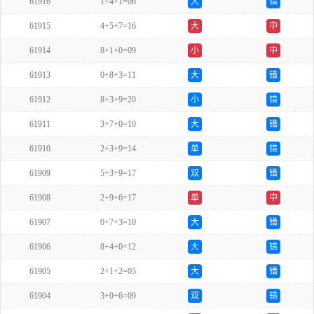
61916
1+4+1=06
大
错
61915
4+5+7=16
大
中
61914
8+1+0=09
小
中
61913
0+8+3=11
大
错
61912
8+3+9=20
小
错
61911
3+7+0=10
大
错
61910
2+3+9=14
单
错
61909
5+3+9=17
双
错
61908
2+9+6=17
单
中
61907
0+7+3=10
大
错
61906
8+4+0=12
大
错
61905
2+1+2=05
大
错
61904
3+0+6=09
双
错