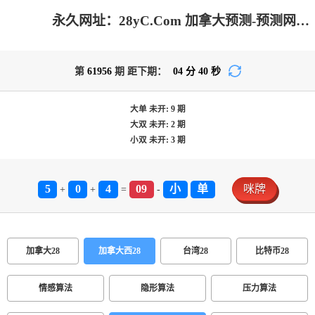
永久网址：28yC.Com 加拿大预测-预测网|加拿大28在线预测网|加拿大pc在线|PC结果咪牌|专注研究_加拿大28预测_官方数据！
第
61956
期 距下期：
04
分
40
秒
大单
未开:
9
期
大双
未开:
2
期
小双
未开:
3
期
5
0
4
09
小
单
咪牌
+
+
=
-
加拿大28
加拿大西28
台湾28
比特币28
情感算法
隐形算法
压力算法