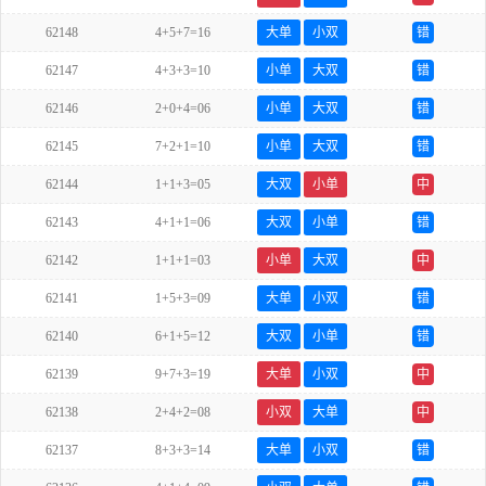
62148
4+5+7=16
大单
小双
错
62147
4+3+3=10
小单
大双
错
62146
2+0+4=06
小单
大双
错
62145
7+2+1=10
小单
大双
错
62144
1+1+3=05
大双
小单
中
62143
4+1+1=06
大双
小单
错
62142
1+1+1=03
小单
大双
中
62141
1+5+3=09
大单
小双
错
62140
6+1+5=12
大双
小单
错
62139
9+7+3=19
大单
小双
中
62138
2+4+2=08
小双
大单
中
62137
8+3+3=14
大单
小双
错