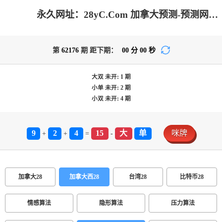
永久网址：28yC.Com 加拿大预测-预测网|加拿大28在线预测网|加拿大pc在线|PC结果咪牌|专注研究_加拿大28预测_官方数据！
第
62176
期 距下期：
00
分
00
秒
大双
未开:
1
期
小单
未开:
2
期
小双
未开:
4
期
9
2
4
15
大
单
咪牌
+
+
=
-
加拿大28
加拿大西28
台湾28
比特币28
情感算法
隐形算法
压力算法