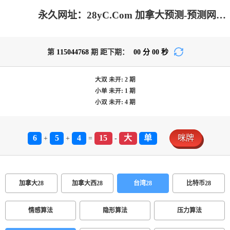
永久网址：28yC.Com 加拿大预测-预测网|加拿大28在线预测网|加拿大pc在线|PC结果咪牌|专注研究_加拿大28预测_官方数据！
第
115044768
期 距下期：
00
分
00
秒
大双
未开:
2
期
小单
未开:
1
期
小双
未开:
4
期
6
5
4
15
大
单
咪牌
+
+
=
-
加拿大28
加拿大西28
台湾28
比特币28
情感算法
隐形算法
压力算法