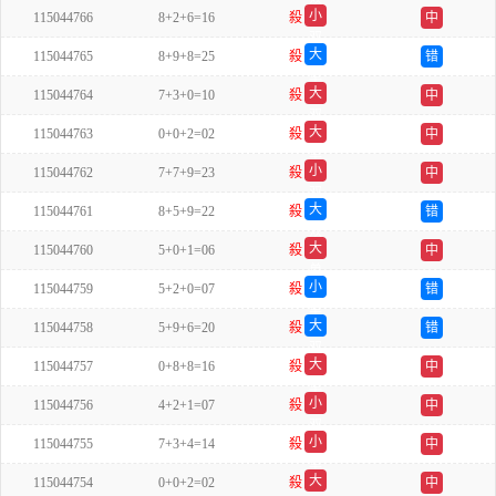
小
115044766
8+2+6=16
殺
中
双
大
115044765
8+9+8=25
殺
错
单
大
115044764
7+3+0=10
殺
中
双
大
115044763
0+0+2=02
殺
中
单
小
115044762
7+7+9=23
殺
中
双
大
115044761
8+5+9=22
殺
错
双
大
115044760
5+0+1=06
殺
中
单
小
115044759
5+2+0=07
殺
错
单
大
115044758
5+9+6=20
殺
错
双
大
115044757
0+8+8=16
殺
中
单
小
115044756
4+2+1=07
殺
中
双
小
115044755
7+3+4=14
殺
中
单
大
115044754
0+0+2=02
殺
中