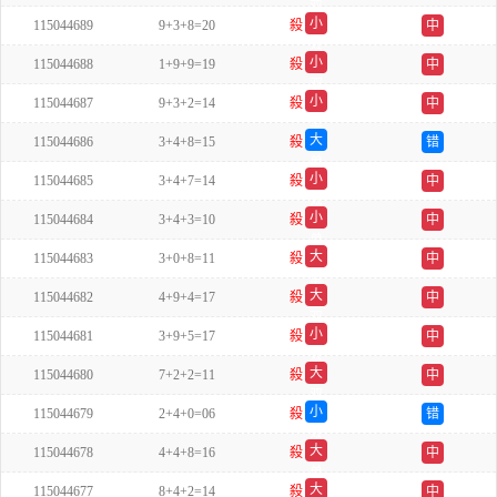
双
小
115044689
9+3+8=20
殺
中
双
小
115044688
1+9+9=19
殺
中
双
小
115044687
9+3+2=14
殺
中
单
大
115044686
3+4+8=15
殺
错
单
小
115044685
3+4+7=14
殺
中
双
小
115044684
3+4+3=10
殺
中
单
大
115044683
3+0+8=11
殺
中
单
大
115044682
4+9+4=17
殺
中
双
小
115044681
3+9+5=17
殺
中
双
大
115044680
7+2+2=11
殺
中
双
小
115044679
2+4+0=06
殺
错
双
大
115044678
4+4+8=16
殺
中
单
大
115044677
8+4+2=14
殺
中