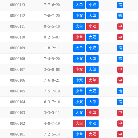
08090113
7+7+6=20
大单
小双
错
08090112
7+6+7=20
小双
大单
错
08090111
0+5+5=10
大单
小双
中
08090110
0+2+5=07
小单
大双
中
08090109
1+8+2=11
大单
小双
错
08090108
7+4+9=20
小双
大单
错
08090107
3+5+0=08
小双
大单
中
08090106
7+6+8=21
小双
大单
中
08090105
7+5+7=19
小单
大双
错
08090104
6+3+7=16
小双
大单
错
08090103
3+3+5=11
大双
小单
中
08090102
4+8+7=19
大单
小双
中
08090101
7+2+5=14
小单
大双
中