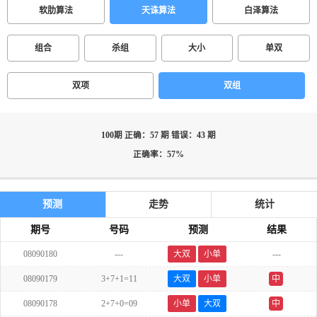
软肋算法
天诛算法
白泽算法
组合
杀组
大小
单双
双项
双组
100期 正确：57 期 错误：43 期
正确率：57%
预测
走势
统计
期号
号码
预测
结果
08090180
---
大双
小单
---
08090179
3+7+1=11
大双
小单
中
08090178
2+7+0=09
小单
大双
中