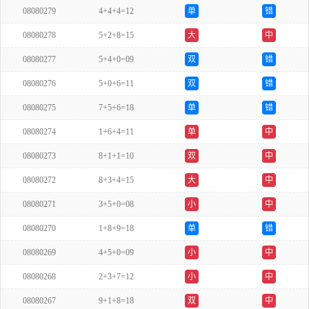
08080279
4+4+4=12
单
错
08080278
5+2+8=15
大
中
08080277
5+4+0=09
双
错
08080276
5+0+6=11
双
错
08080275
7+5+6=18
单
错
08080274
1+6+4=11
单
中
08080273
8+1+1=10
双
中
08080272
8+3+4=15
大
中
08080271
3+5+0=08
小
中
08080270
1+8+9=18
单
错
08080269
4+5+0=09
小
中
08080268
2+3+7=12
小
中
08080267
9+1+8=18
双
中