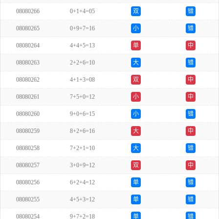
08080266
0+1+4=05
双
错
08080265
0+9+7=16
小
错
08080264
4+4+5=13
单
中
08080263
2+2+6=10
大
错
08080262
4+1+3=08
双
中
08080261
7+5+0=12
小
中
08080260
9+0+6=15
小
错
08080259
8+2+6=16
大
中
08080258
7+2+1=10
大
错
08080257
3+0+9=12
双
中
08080256
6+2+4=12
单
错
08080255
4+5+3=12
单
错
08080254
9+7+2=18
单
错