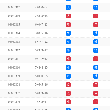
08080317
4+0+0=04
大
错
08080316
2+8+5=15
大
中
08080315
6+0+7=13
单
中
08080314
3+8+5=16
单
错
08080313
8+7+7=22
单
错
08080312
5+3+9=17
小
错
08080311
9+1+2=12
小
中
08080310
7+4+4=15
小
错
08080309
5+0+0=05
双
错
08080308
5+6+5=16
双
中
08080307
5+8+3=16
双
中
08080306
1+2+8=11
小
中