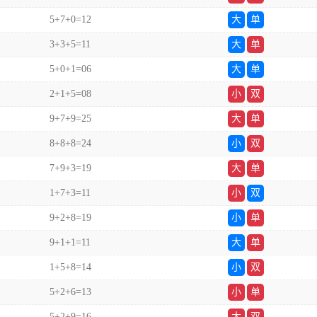
5+7+0=12
大
单
3+3+5=11
大
单
5+0+1=06
大
单
2+1+5=08
小
双
9+7+9=25
大
单
8+8+8=24
小
双
7+9+3=19
大
单
1+7+3=11
小
双
9+2+8=19
小
单
9+1+1=11
大
单
1+5+8=14
小
双
5+2+6=13
小
单
5+2+9=16
大
双