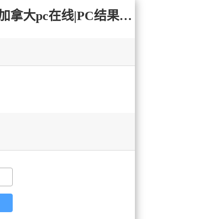
永久网址：28yC.Com 加拿大预测-预测网|加拿大28在线预测网|加拿大pc在线|PC结果咪牌|专注研究_加拿大28预测_官方数据！