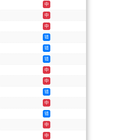
中
中
中
错
错
错
中
中
错
中
错
中
中