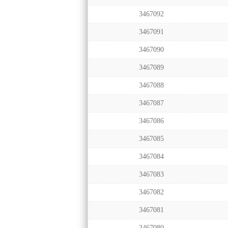
3467092
3467091
3467090
3467089
3467088
3467087
3467086
3467085
3467084
3467083
3467082
3467081
3467080