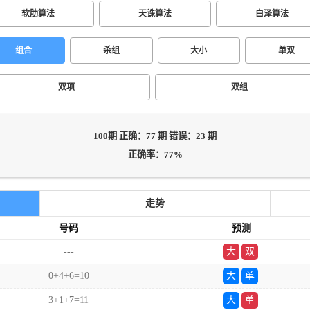
软肋算法
天诛算法
白泽算法
组合
杀组
大小
单双
双项
双组
100期 正确：77 期 错误：23 期
正确率：77%
走势
号码
预测
---
大
双
0+4+6=10
大
单
3+1+7=11
大
单