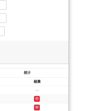
统计
结果
---
中
中