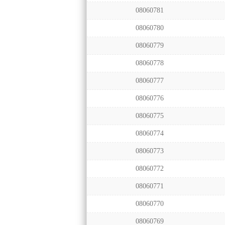
08060781
08060780
08060779
08060778
08060777
08060776
08060775
08060774
08060773
08060772
08060771
08060770
08060769