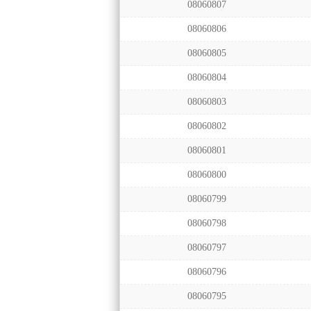
08060807
08060806
08060805
08060804
08060803
08060802
08060801
08060800
08060799
08060798
08060797
08060796
08060795