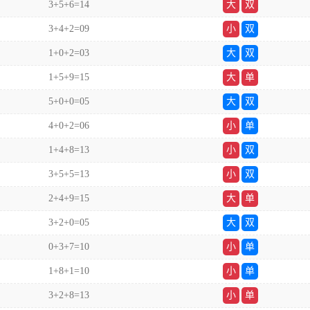
3+5+6=14
大
双
3+4+2=09
小
双
1+0+2=03
大
双
1+5+9=15
大
单
5+0+0=05
大
双
4+0+2=06
小
单
1+4+8=13
小
双
3+5+5=13
小
双
2+4+9=15
大
单
3+2+0=05
大
双
0+3+7=10
小
单
1+8+1=10
小
单
3+2+8=13
小
单