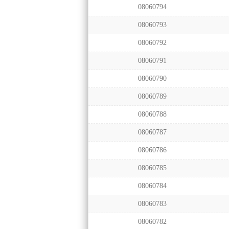
08060794
08060793
08060792
08060791
08060790
08060789
08060788
08060787
08060786
08060785
08060784
08060783
08060782