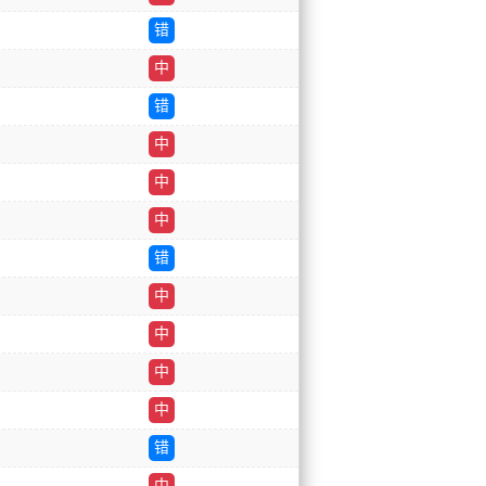
错
中
错
中
中
中
错
中
中
中
中
错
中