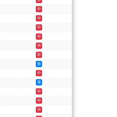
中
中
中
中
中
中
错
中
错
中
中
中